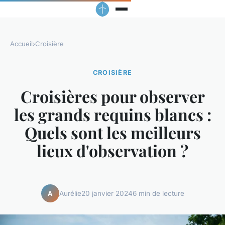
Accueil
›
Croisière
CROISIÈRE
Croisières pour observer
les grands requins blancs :
Quels sont les meilleurs
lieux d'observation ?
Aurélie
20 janvier 2024
6 min de lecture
A