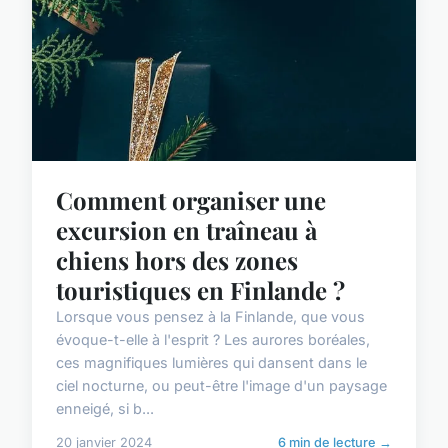
Comment organiser une
excursion en traîneau à
chiens hors des zones
touristiques en Finlande ?
Lorsque vous pensez à la Finlande, que vous
évoque-t-elle à l'esprit ? Les aurores boréales,
ces magnifiques lumières qui dansent dans le
ciel nocturne, ou peut-être l'image d'un paysage
enneigé, si b...
20 janvier 2024
6 min de lecture →