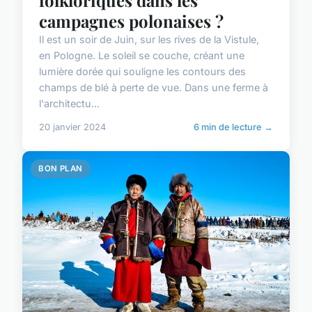
campagnes polonaises ?
Il est un soir de Juin, sur les rives de la Vistule,
en Pologne. Le soleil se couche, créant une
lumière dorée qui souligne les contours des
champs de blé à perte de vue. Dans une ferme à
l'architectu...
20 janvier 2024
6 min de lecture →
BON PLAN