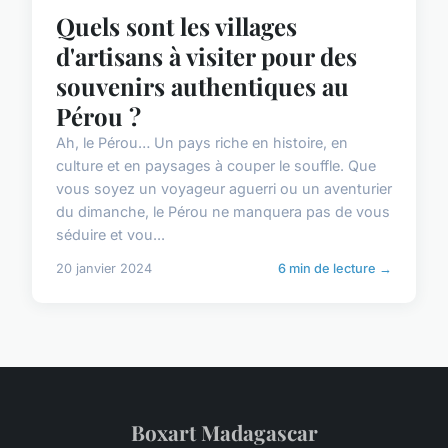
Quels sont les villages
d'artisans à visiter pour des
souvenirs authentiques au
Pérou ?
Ah, le Pérou… Un pays riche en histoire, en
culture et en paysages à couper le souffle. Que
vous soyez un voyageur aguerri ou un aventurier
du dimanche, le Pérou ne manquera pas de vous
séduire et vou...
20 janvier 2024
6 min de lecture →
Boxart Madagascar