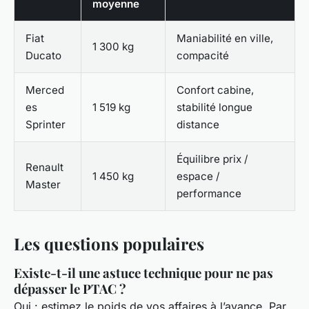
moyenne
Fiat
Maniabilité en ville,
1 300 kg
Ducato
compacité
Merced
Confort cabine,
es
1 519 kg
stabilité longue
Sprinter
distance
Équilibre prix /
Renault
1 450 kg
espace /
Master
performance
Les questions populaires
Existe-t-il une astuce technique pour ne pas
dépasser le PTAC ?
Oui : estimez le poids de vos affaires à l’avance. Par